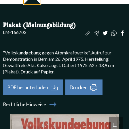
Plakat (Meinungsbildung)
LM-166703
"Volkskundgebung gegen Atomkraftwerke", Aufruf zur 
Demonstration in Bern am 26. April 1975. Herstellung: 
Gewaltfreie Akt. Kaiseraugst. Datiert 1975. 62 x 43,9 cm 
(Plakat). Druck auf Papier. 
PDF herunterladen
Drucken
Rechtliche Hinweise
Bildergalerie
access