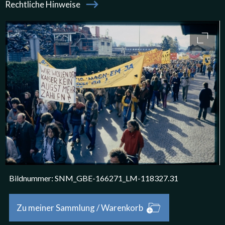
Rechtliche Hinweise
Bildergalerie
access
Bildnummer: SNM_GBE-166271_LM-118327.31
Bild Bestellen oder Speichern
Zu meiner Sammlung / Warenkorb