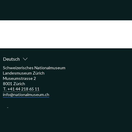
Deutsch
Schweizerisches Nationalmuseum
Landesmuseum Zürich
Museumstrasse 2
8001 Zürich
T. +41 44 218 65 11
info@nationalmuseum.ch
Landesmuseum Zürich
Château de Prangins
Forum Schweizer Geschichte Schwyz