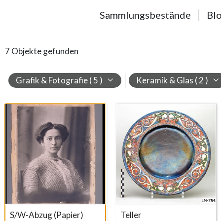
Sammlungsbestände
Blo
7 Objekte gefunden
Suchresultate
Grafik & Fotografie ( 5 )
Keramik & Glas ( 2 )
S/W-Abzug (Papier)
Teller